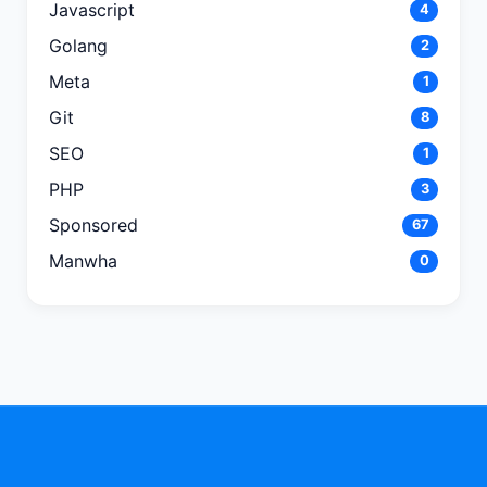
Javascript
4
Golang
2
Meta
1
Git
8
SEO
1
PHP
3
Sponsored
67
Manwha
0