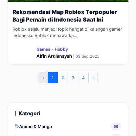
Rekomendasi Map Roblox Terpopuler
Bagi Pemain di Indonesia Saat Ini
Roblox selalu menjadi topik hangat di kalangan gamer
Indonesia. Roblox menawarka...
Games
-
Hobby
Alfin Ardiansyah
| 09 Sep 2025
‹
1
2
3
4
›
Kategori
Anime & Manga
59