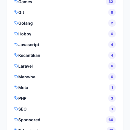
Games
32
Git
8
Golang
2
Hobby
6
Javascript
4
Kecantikan
4
Laravel
6
Manwha
0
Meta
1
PHP
3
SEO
1
Sponsored
66