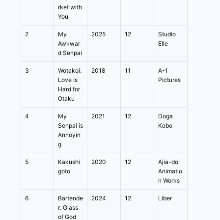
rket with
You
2
My
2025
12
Studio
Awkwar
Elle
d Senpai
3
Wotakoi:
2018
11
A-1
Love Is
Pictures
Hard for
Otaku
4
My
2021
12
Doga
Senpai is
Kobo
Annoyin
g
5
Kakushi
2020
12
Ajia-do
goto
Animatio
n Works
6
Bartende
2024
12
Liber
r: Glass
of God