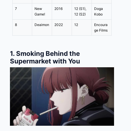
7
New
2016
12 (S1),
Doga
Game!
12 (S2)
Kobo
8
Deaimon
2022
12
Encoura
ge Films
1. Smoking Behind the
Supermarket with You