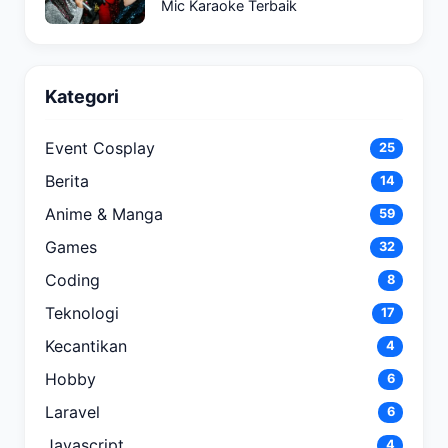
Mic Karaoke Terbaik
Kategori
Event Cosplay
25
Berita
14
Anime & Manga
59
Games
32
Coding
8
Teknologi
17
Kecantikan
4
Hobby
6
Laravel
6
Javascript
4