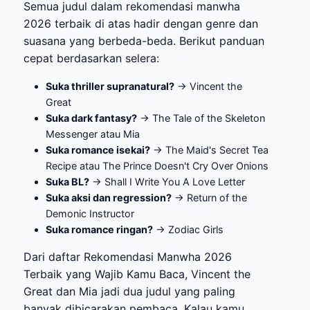
Semua judul dalam rekomendasi manwha
2026 terbaik di atas hadir dengan genre dan
suasana yang berbeda-beda. Berikut panduan
cepat berdasarkan selera:
Suka thriller supranatural?
→ Vincent the
Great
Suka dark fantasy?
→ The Tale of the Skeleton
Messenger atau Mia
Suka romance isekai?
→ The Maid's Secret Tea
Recipe atau The Prince Doesn't Cry Over Onions
Suka BL?
→ Shall I Write You A Love Letter
Suka aksi dan regression?
→ Return of the
Demonic Instructor
Suka romance ringan?
→ Zodiac Girls
Dari daftar Rekomendasi Manwha 2026
Terbaik yang Wajib Kamu Baca, Vincent the
Great dan Mia jadi dua judul yang paling
banyak dibicarakan pembaca. Kalau kamu