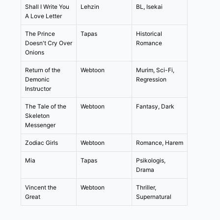
Shall I Write You
Lehzin
BL, Isekai
A Love Letter
The Prince
Tapas
Historical
Doesn't Cry Over
Romance
Onions
Return of the
Webtoon
Murim, Sci-Fi,
Demonic
Regression
Instructor
The Tale of the
Webtoon
Fantasy, Dark
Skeleton
Messenger
Zodiac Girls
Webtoon
Romance, Harem
Mia
Tapas
Psikologis,
Drama
Vincent the
Webtoon
Thriller,
Great
Supernatural