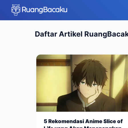
Daftar Artikel RuangBaca
5 Rekomendasi Anime Slice of