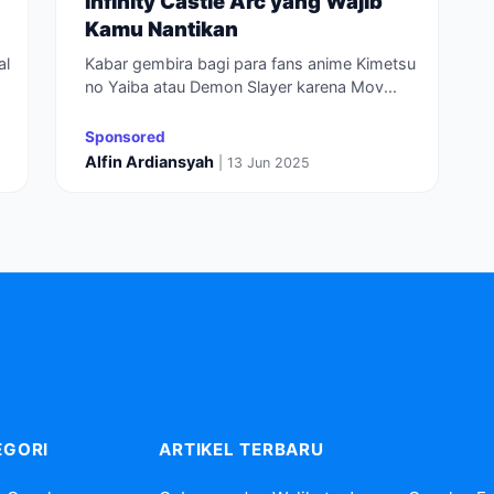
Infinity Castle Arc yang Wajib
Kamu Nantikan
al
Kabar gembira bagi para fans anime Kimetsu
no Yaiba atau Demon Slayer karena Mov...
Sponsored
Alfin Ardiansyah
| 13 Jun 2025
EGORI
ARTIKEL TERBARU