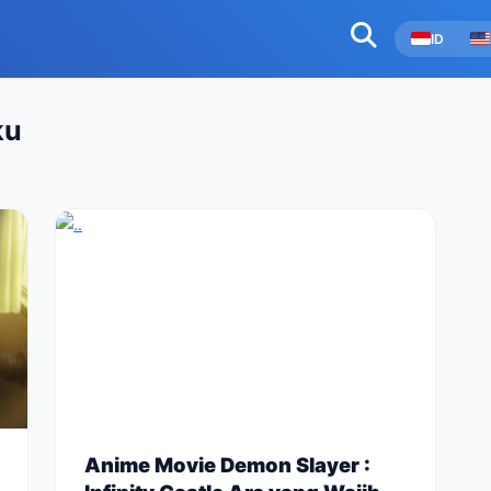
ID
ku
Anime Movie Demon Slayer :