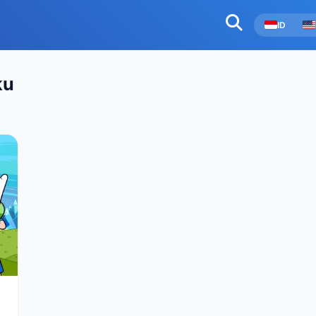
ID
ku