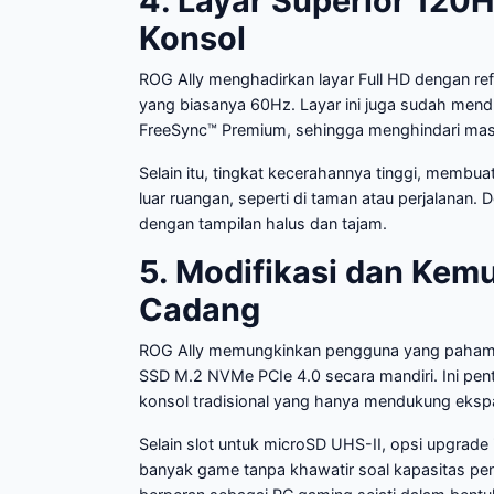
4. Layar Superior 12
Konsol
ROG Ally menghadirkan layar Full HD dengan ref
yang biasanya 60Hz. Layar ini juga sudah mend
FreeSync™ Premium, sehingga menghindari masa
Selain itu, tingkat kecerahannya tinggi, membu
luar ruangan, seperti di taman atau perjalanan.
dengan tampilan halus dan tajam.
5. Modifikasi dan Ke
Cadang
ROG Ally memungkinkan pengguna yang paham
SSD M.2 NVMe PCIe 4.0 secara mandiri. Ini pen
konsol tradisional yang hanya mendukung ekspa
Selain slot untuk microSD UHS-II, opsi upgra
banyak game tanpa khawatir soal kapasitas pen