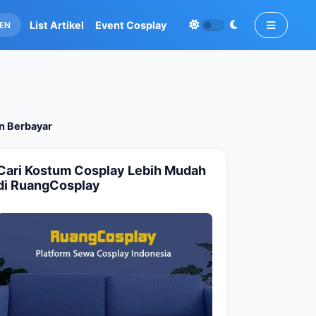
List Artikel
Event Cosplay
EN
an Berbayar
Cari Kostum Cosplay Lebih Mudah
di RuangCosplay