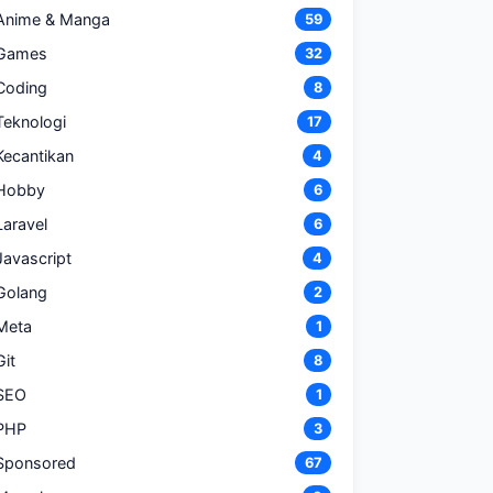
Anime & Manga
59
Games
32
Coding
8
Teknologi
17
Kecantikan
4
Hobby
6
Laravel
6
Javascript
4
Golang
2
Meta
1
Git
8
SEO
1
PHP
3
Sponsored
67