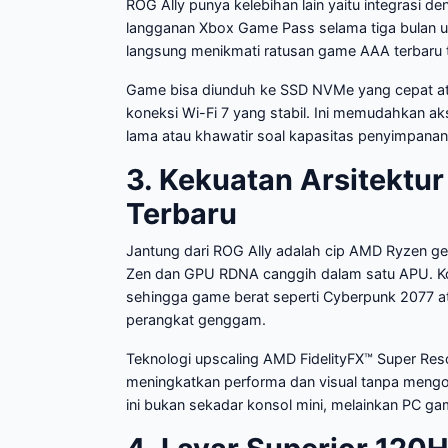
ROG Ally punya kelebihan lain yaitu integras
langganan Xbox Game Pass selama tiga bulan un
langsung menikmati ratusan game AAA terbaru t
Game bisa diunduh ke SSD NVMe yang cepat at
koneksi Wi-Fi 7 yang stabil. Ini memudahkan a
lama atau khawatir soal kapasitas penyimpanan
3. Kekuatan Arsitektu
Terbaru
Jantung dari ROG Ally adalah cip AMD Ryzen g
Zen dan GPU RDNA canggih dalam satu APU. Ko
sehingga game berat seperti Cyberpunk 2077 a
perangkat genggam.
Teknologi upscaling AMD FidelityFX™ Super Res
meningkatkan performa dan visual tanpa mengo
ini bukan sekadar konsol mini, melainkan PC ga