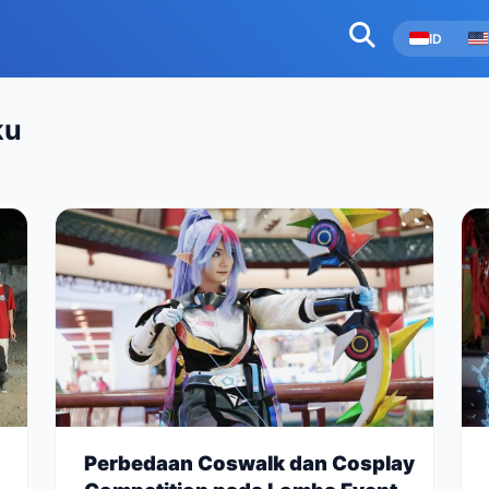
ID
ku
Perbedaan Coswalk dan Cosplay