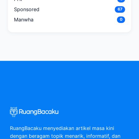
Sponsored
67
Manwha
0
RuangBacaku menyediakan artikel masa kini
dengan beragam topik menarik, informatif, dan