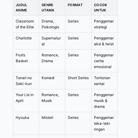
JUDUL
GENRE
FORMAT
COCOK
ANIME
UTAMA
UNTUK
Classroom
Drama,
Series
Penggemar
of the Elite
Psikologis
strategi
Charlotte
Supernatur
Series
Penggemar
al
aksi & twist
Fruits
Romance,
Series
Penggemar
Basket
Drama
cerita
emosional
Tonari no
Komedi
Short Series
Tontonan
Seki-kun
santai
Your Lie in
Romance,
Series
Penggemar
April
Musik
musik &
drama
Hyouka
Misteri
Series
Penggemar
teka-teki
ringan