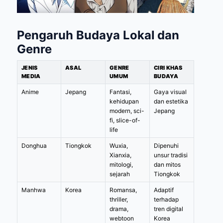
Pengaruh Budaya Lokal dan
Genre
JENIS
ASAL
GENRE
CIRI KHAS
MEDIA
UMUM
BUDAYA
Anime
Jepang
Fantasi,
Gaya visual
kehidupan
dan estetika
modern, sci-
Jepang
fi, slice-of-
life
Donghua
Tiongkok
Wuxia,
Dipenuhi
Xianxia,
unsur tradisi
mitologi,
dan mitos
sejarah
Tiongkok
Manhwa
Korea
Romansa,
Adaptif
thriller,
terhadap
drama,
tren digital
webtoon
Korea