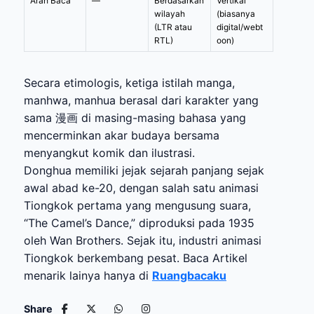
Arah Baca
—
Berdasarkan
Vertikal
wilayah
(biasanya
(LTR atau
digital/webt
RTL)
oon)
Secara etimologis, ketiga istilah manga,
manhwa, manhua berasal dari karakter yang
sama 漫画 di masing-masing bahasa yang
mencerminkan akar budaya bersama
menyangkut komik dan ilustrasi.
Donghua memiliki jejak sejarah panjang sejak
awal abad ke-20, dengan salah satu animasi
Tiongkok pertama yang mengusung suara,
“The Camel’s Dance,” diproduksi pada 1935
oleh Wan Brothers. Sejak itu, industri animasi
Tiongkok berkembang pesat. Baca Artikel
menarik lainya hanya di
Ruangbacaku
Share