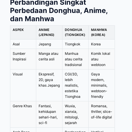
Perbandingan Singkat
Perbedaan Donghua, Anime,
dan Manhwa
ASPEK
ANIME
DONGHUA
MANHWA
(JEPANG)
(TIONGKOK)
(KOREA)
Asal
Jepang
Tiongkok
Korea
Sumber
Manga atau
Manhua
Komik lokal
Inspirasi
cerita asli
atau cerita
atau
tradisional
webtoon
Visual
Ekspresif,
CGI/3D,
Gaya
2D, gaya
lebih
modern,
khas Jepang
realistis,
minimalis,
estetika
webtoon-
Tionghoa
friendly
Genre Khas
Fantasi,
Wuxia,
Romansa,
kehidupan
xianxia,
thriller, slice-
sehari-hari,
mitologi,
of-life digital
sci-fi
sejarah