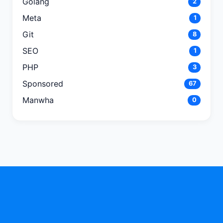
Golang
2
Meta
1
Git
8
SEO
1
PHP
3
Sponsored
67
Manwha
0